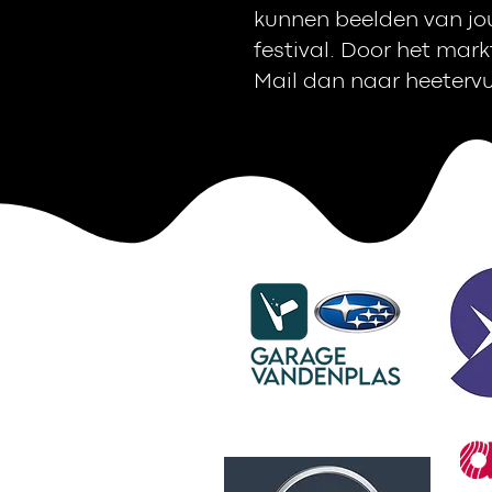
kunnen beelden van jou
festival. Door het mark
Mail dan naar
heeterv