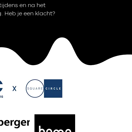
ijdens en na het
. Heb je een klacht?