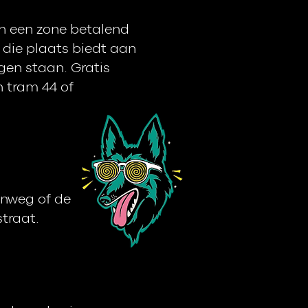
en een zone betalend
 die plaats biedt aan
gen staan. Gratis
 tram 44 of
enweg of de
traat.