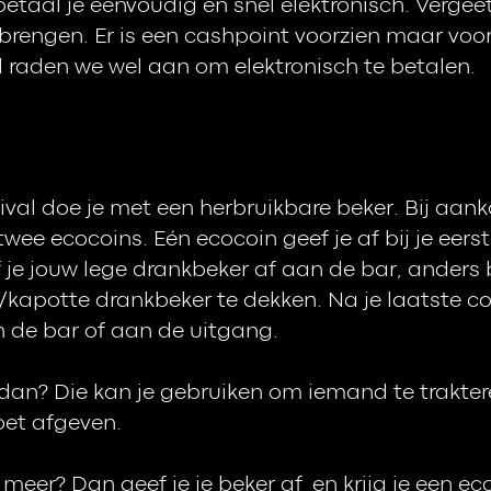
taal je eenvoudig en snel elektronisch. Vergeet
rengen. Er is een cashpoint voorzien maar voor 
l raden we wel aan om elektronisch te betalen.
tival doe je met een herbruikbare beker. Bij aan
wee ecocoins. Eén ecocoin geef je af bij je eerste
 je jouw lege drankbeker af aan de bar, anders 
n/kapotte drankbeker te dekken. Na je laatste c
n de bar of aan de uitgang.
dan? Die kan je gebruiken om iemand te trakter
oet afgeven.
meer? Dan geef je je beker af en krijg je een ec